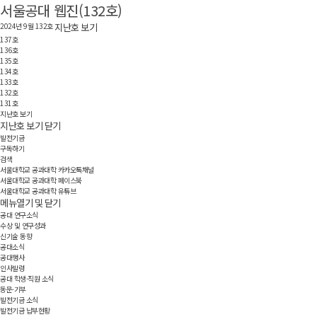
서울공대 웹진(132호)
2024년 9월
132호
지난호 보기
137호
136호
135호
134호
133호
132호
131호
지난호 보기
지난호 보기 닫기
발전기금
구독하기
검색
서울대학교 공과대학 카카오톡채널
서울대학교 공과대학 페이스북
서울대학교 공과대학 유튜브
메뉴열기 및 닫기
공대 연구소식
수상 및 연구성과
신기술 동향
공대소식
공대행사
인사발령
공대 학생·직원 소식
동문·기부
발전기금 소식
발전기금 납부현황