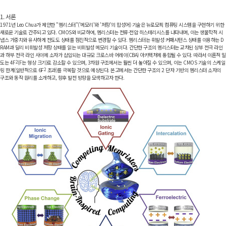
1. 서론
1971년 Leo Chua가 제안한 "멤리스터"('메모리'와 '저항'의 합성어) 기술은 뉴로모픽 컴퓨팅 시스템을 구현하기 위한
새로운 기술로 간주되고 있다. CMOS와 비교하여, 멤리스터는 전류-전압 히스테리시스를 나타내며, 이는 생물학적 시
냅스 가중치와 유사하게 전도도 상태를 점진적으로 변경할 수 있다. 멤리스터는 휘발성 커패시턴스 상태를 이용하는 D
RAM과 달리 비휘발성 저항 상태를 읽는 비휘발성 메모리 기술이다. 간단한 구조의 멤리스터는 교차된 상부 전극 라인
과 하부 전극 라인 사이에 소자가 삽입되는 대규모 크로스바 어레이(CBA) 아키텍처에 통합될 수 있다. 따라서 이론적 밀
도는 4F
2
(F는 형상 크기)로 감소할 수 있으며, 3차원 구조에서는 훨씬 더 높아질 수 있으며, 이는 CMOS 기술의 스케일
링 한계(일반적으로 6F
2
초과)를 극복할 것으로 예상된다. 본고에서는 간단한 구조의 2 단자 기반의 멤리스터 소자의
구조와 동작 원리를 소개하고, 향후 발전 방향을 모색하고자 한다.