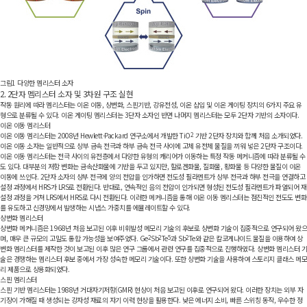
그림1
다양한 멤리스터 소자
2. 2단자 멤리스터 소자 및 3차원 구조 실현
작동 원리에 따라 멤리스터는 이온 이동, 상변화, 스핀기반, 강유전성, 이온 삽입 및 이온 게이팅 장치의 6가지 주요 유
형으로 분류될 수 있다. 이온 게이팅 멤리스터는 3단자 소자인 반면 나머지 멤리스터는 모두 2단자 기반의 소자이다.
이온 이동 멤리스터
이온 이동 멤리스터는 2008년 Hewlett-Packard 연구소에서 개발한 TiO
2
기반 2단자 장치와 함께 처음 소개되었다.
이온 이동 소자는 일반적으로 상부 금속 전극과 하부 금속 전극 사이에 고체 유전체 물질을 끼워 넣은 2단자 구조이다.
이온 이동 멤리스터는 전극 사이의 유전층에서 다양한 유형의 캐리어가 이동하는 특정 작동 메커니즘에 따라 분류될 수
도 있다. 대부분의 저항 변화는 금속산화물에 기반을 두고 있지만, 할로겐화물, 질화물, 황화물 등 다양한 물질이 이온
이동에 쓰인다. 2단자 소자의 상부 전극에 양의 전압을 인가하면 전도성 필라멘트가 상부 전극과 하부 전극을 연결하고
설정 과정에서 HRS가 LRS로 전환된다. 반대로, 연속적인 음의 전압이 인가되면 형성된 전도성 필라멘트가 파열되어 재
설정 과정을 거쳐 LRS에서 HRS로 다시 전환된다. 이러한 메커니즘을 통해 이온 이동 멤리스터는 점진적인 전도도 변화
를 유도하고 신경망에서 발생하는 시냅스 가중치를 에뮬레이트할 수 있다.
상변화 멤리스터
상변화 메커니즘은 1968년 처음 보고된 이후 비휘발성 메모리 기술의 후보로 상변화 기술이 집중적으로 연구되어 왔으
며, 매우 큰 규모의 고밀도 통합 가능성을 보여주었다. Ge
2
Sb
2
Te
5
과 Sb
2
Te와 같은 칼코게나이드 물질을 이용하여 상
변화 멤리스터를 제작한 것이 보고된 이후 많은 연구 그룹에서 관련 연구를 집중적으로 진행하였다. 상변화 멤리스터 기
술은 경쟁하는 멤리스터 후보 중에서 가장 성숙한 메모리 기술이다. 또한 상변화 기술을 사용하여 스토리지 클래스 메모
리 제품으로 상용화되었다.
스핀 멤리스터
스핀 기반 멤리스터는 1988년 거대자기저항(GMR) 현상이 처음 보고된 이후로 연구되어 왔다. 이러한 장치는 외부 자
기장이 가해질 때 생성되는 강자성 재료의 자기 이력 현상을 활용한다. 낮은 에너지 소비, 빠른 스위칭 동작, 우수한 정