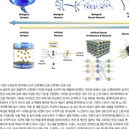
그림2
뉴로모픽 장치에서 인간 신경계와 인공 신경계의 심층 비교
뉴로모픽 칩은 생물학적 신경계의 다양한 부분을 인위적으로 에뮬레이션한다. 다양한 유형의 인공 신경망(ANN) 알고리
즘은 뉴로모픽 칩에 대한 다양한 계산 기능을 구현한다. 이러한 알고리즘은 CBA 구조 및 신경 회로의 아키텍처에서 계
산을 처리한다. CBA는 비트라인 전극 위에 워드라인(WL) 전극이 교차하고, 누설 전류를 차단하는 셀렉터(S)와 멤리스
터(R)가 각 전극 사이의 모든 교차점에 배치돼 하나의 메모리 셀처럼 동작한다(1S-1R). 기존의 CMOS 기반 폰 노이만
아키텍처와 달리 CBA는 작동 중 병렬 접근이 가능하고 Boolean 값 대신 하나의 메모리 셀에 여러 레벨을 저장하며 스
케일링 제한을 4F
2
이하로 줄이는 장점이 있다. 수학적으로 정의된(예: 시그모이드 또는 정류 선형 단위) 또는 신경 회로
로 구성된(예: 누출 적분 및 발사 모델) 인공 뉴런은 각 메모리 셀에 저장된 시냅스 가중치 값이 주어지면 활성화되고, 이
후 수학적 또는 시간에 따른 피드백을 통해 정보를 업데이트한다. 연산 후 계산된 결과는 프로그래밍된 전압 신호로 변
환되어 WL에 적용되어 멤리스터의 시냅스 가소성을 변경한다. 시냅스 가소성은 컨덕턴스를 점진적으로 수정하여 구현
할 수 있다. 앞서 언급한 바와 같이 이온 이동, 상 변화, 스핀, 강유전성, 인터칼레이션 및 이온 게이팅 작동 메커니즘을