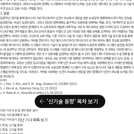
사용하여 구현된다. 따라서 뉴로모픽 컴퓨팅 시스템에서 이러한 멤리스터는 인공 뉴런, 네트워크 및 인공지능 칩 기술의
구성 요소인 인공 시냅스 역할을 한다.
3. 결론
집중적인 연구를 통해 멤리스터 기반 하드웨어가 인간의 두뇌에서 영감을 얻은 뉴로모픽 컴퓨팅에서 획기적인 성능을
달성한다는 사실이 입증되었다. 그러나 상당한 잠재력에도 불구하고 상용화를 방해하는 재료, 장치, 아키텍처 및 알고리
즘 수준의 문제가 여전히 존재한다. AI 소프트웨어 개발에 비해 학습 기반 AI 하드웨어는 한참 뒤처져 있다. 지금까지 멤
리스터 재료 연구자들은 멤리스터 단위가 충분히 구별되고 신뢰 가능한 다중 레벨 상태를 조작하는 것이 어렵다는 것을
발견했다. 따라서 고성능·고신뢰성 소재 개발, 기존 CMOS 기술 등 시냅스 특성의 표준화, 관련 기술 로드맵 등을 통해
AI용 멤리스터의 상용화는 가속될 전망이다. 최근 멤리스터-CMOS 하이브리드 AI 하드웨어는 좋은 성능을 발휘했다.
이러한 하이브리드 컴퓨팅 시스템은 CMOS 기술이 잘 발달되어 있기 때문에 뉴로모픽 컴퓨팅 시스템의 발전을 촉진하
는 데 효과적인 것으로 간주된다. 특정 물질 시스템을 기반으로 한 멤리스터 장치를 개발하는 것 외에도 다양한 멤리스
터 물질을 시스템에 혼성화하는 것은 조기 상용화를 실현하는 대안이 될 수 있다. 또한 CBA 구조에서는 누설 전류를 완
벽하게 제어하는 아키텍처가 필요하다. 대규모 규모 연구와 기존 컴퓨팅 아키텍처는 여전히 방해를 받고 있다. 또한, 신
경과학에서는 고성능 신경망 알고리즘을 개발하기 위해 인간 두뇌의 학습 메커니즘을 규명해야 한다. 이러한 한계점을
해결하기 위해 많은 연구가 진행되어 왔으며, 뉴로모픽 컴퓨팅 시스템의 구성 요소인 멤리스터 기술은 새로운 컴퓨팅 시
스템을 탄생시킬 것으로 기대된다. 가까운 미래에는 인간의 두뇌에서 영감을 얻은 컴퓨터가 인간의 두뇌를 능가할 것으
로 예상된다.
참고문헌
S. J. Kim, S. Kim, and H. W. Jang, iScience 24, 101889 (2021)
S. J. Kim et al., Materials Today 52, 19 (2022)
J. H. Baek et al., Nano-Micro Letters 15, 69 (2023)
'신기술 동향' 목차 보기
이전 기사
'수상 및 연구성과' 보기
다음 기사
'공대행사' 보기
지난 기사 보기
지난 기사 목록 보기
139호. 신기술 동향
138호. 신기술 동향
137호. 신기술 동향