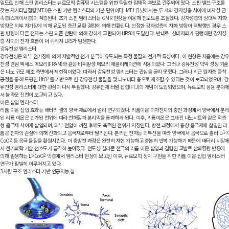
밀도로 인해 스핀 멤리스터는 뉴로모픽 컴퓨팅 시스템을 위한 탁월한 잠재적 후보로 간주되어 왔다. 스핀-밸브 구조를
갖는 자기터널접합(MTJ)은 스핀 기반 멤리스터의 기본 단위이다. MTJ 유닛에서는 두 개의 강자성층 사이에 비자성 금
속층(스페이서층)이 적층된다. 초기 스핀 멤리스터는 GMR 현상을 이용해 전도도를 조절했다. 강자성층의 상대적 자화
방향은 외부 자기장에 의해 유도된 층간 교환 결합에 의해 전환된다. 인접한 강자성층의 자화 방향이 역평행인 경우 스
핀 방향이 다른 전자는 스핀 의존 산란에 의해 강하게 교란되어 HRS에 도달한다. 반대로, 상대자화가 평행하면 강자성
층 사이의 전자 흐름이 더 쉬워져 LRS가 발생한다.
강유전성 멤리스터
강유전성은 외부 전기장에 의해 자발적인 전기 분극이 유도되는 특정 물질의 전기적 특성이다. 이 현상은 처음에는 강유
전성 랜덤 액세스 메모리(FRAM)와 같은 비휘발성 메모리 애플리케이션에 사용되었다. 그러나 강유전성 박막 성장 기술
은 나노 규모 제조 측면에서 제한적이었다. 따라서 강유전성 멤리스터는 관심을 끌지 못했다. 그러나 최근 원자층 증착
공정을 통해 도핑된 HfO
2
를 기반으로 한 강유전성 물질을 몇 나노미터 층으로 제조할 수 있다는 것이 보고되었으며, 강
유전성 멤리스터에 대한 관심이 다시 부활했다. 강유전체 터널 접합(FTJ)의 개념이 도입되었으며, 뉴로모픽 응용 분야에
서 놀라운 진전이 보고되고 있다.
이온 삽입 멤리스터
리튬 이온 삽입 효과는 배터리 셀의 양극 재료에서 널리 연구되었다. 리튬이온 이차전지의 충전 과정에서 양극에서 분리
된 리튬 이온은 인가된 전위에 따라 전해질과 분리막을 통과하게 된다. 이후, 리튬이온은 그래핀 나노시트와 같은 적층
형 음극재 사이에 삽입되며, 외부 전압이 꺼진 후에도 축적된 전위가 저장된다. 방전 과정에서 층상 음극재에 삽입된 리
튬은 전자의 손실에 의해 산화되고 음극재로부터 탈리된다. 분리된 전자는 외부선을 따라 양극에서 음극으로 흘러 Li
1-x
CoO
2
등 음극 물질을 환원시킨다. 이 충방전 과정은 완전히 재현 가능하고 충분히 반복 가능하기 때문에 배터리 시장에
서 전기화학 기술 선호도가 급격히 높아졌다. 전도성 실리콘 전극의 리튬 이온 삽입과 결합된 코발트 산화환원 반응에
의해 발생하는 Li
x
CoO
2
박층에서 멤리스터 현상이 보고된 이후, 뉴로모픽 장치 구현을 위한 리튬 이온 삽입 멤리스터
연구가 활발히 이루어지고 있다.
3차원 구조 멤리스터 기반 인공지능 칩