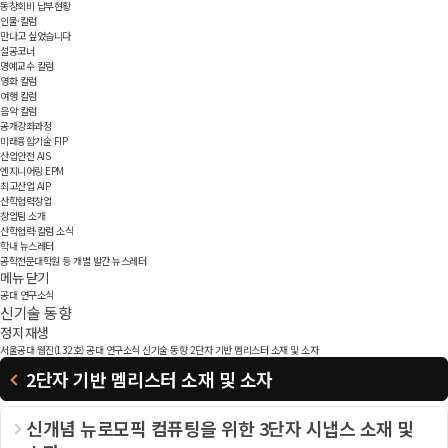
동창회비 납부현황
인물·칼럼
만나고 싶었습니다
설공코너
명예교수 칼럼
영화 칼럼
여행 칼럼
음악 칼럼
공개강좌과정
미래융합기술 FIP
산업안전 AIS
엔지니어링 EPM
최고산업 AIP
산학협력창업
창업팀 소개
산학협력·칼럼 소식
학내 뉴스레터
공학전문대학원 등 개별 발간 뉴스레터
메뉴 닫기
공대 연구소식
신기술 동향
정지
재생
서울공대 웹진(132호)
공대 연구소식
신기술 동향
2단자 기반 멤리스터 소재 및 소자
2단자 기반 멤리스터 소재 및 소자
신개념 뉴로모픽 컴퓨팅을 위한 3단자 시냅스 소재 및