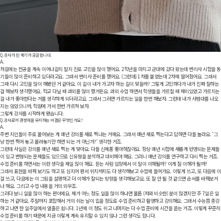
Q.
강사가 된 계기가 궁금합니다.
A.
처음에는 전공을 계속 이어나갈지 말지 진로 고민을 많이 했어요. 2학년을 마치고 군대에 갔다 왔는데 변리사 시험을 동
기들이 많이 준비하고 있더라고요. 그래서 변리사 준비를 했어요. (그런데) 1차를 붙었는데 2차에 떨어졌어요. 그래서
그때 다시 고민을 많이 해봤던 거 같아요. 이 길이 내가 가고자 하는 길이 맞을까? 그렇게 고민하다가 내가 진짜 잘하는
걸 해보자 생각했어요. 학교 다닐 때 과외를 많이 했거든요. 과외 수업 하면서 학생들을 가르칠 때 재미있었고 가르치는
걸 내가 좋아한다는 거를 생각하게 되더라고요. 그래서 그러면 가르치는 일을 한번 해보자. 그런데 내가 사범대를 나오
지는 않았으니까, 학원에 가서 한번 가르쳐 보자.
그렇게 강사를 시작하게 됐습니다.
Q.
강사로서 경쟁력을 유지하는 비결은 무엇인가요?
A.
주변 지인들이 주로 물어보는 게 매년 강의를 새로 찍냐는 거예요. 그래서 매년 새로 찍는다고 답하면 다들 놀라요. '그
냥 한번 찍어 놓고 올려놓기만 하면 되는 거 아닌가?' 생각한 거죠.
그런데 사실은 강의를 매년 새로 찍는 게 맞아요. 다들 신제품 좋아하잖아요. 항상 매년 시험에 새롭게 반영되는 문제들
이 있고 변형되는 문제들도 있으므로 신유형을 분석하고 대비해야 해요. 그러니 매년 강의를 연구하고 다시 찍는 거죠.
수업 준비를 하면서는 이런 생각을 제일 많이 해요. 듣는 사람 입장에서 이 말이 이해될까? 이게 잘 이해가 될까?
그래서 표현을 바꿔 보기도 하고 또 심지어 판서 위치까지도 다 생각해보고 수업에 들어가요. 이렇게 쓰고, 또 다음에 이
걸 쓰고, 다음에는 이 그림을 설명하고 더 이해가 잘되는 방향을 생각해보고요. 또 잘 안 될 것 같으면 순서를 바꿔보거
나 해요. 그리고 수업 내용을 거의 외우죠.
그러다 보니 일을 많이 하는 편이에요. 제가 어느 정도 일을 많이 하냐면 물론 (저와 비슷한) 분이 많겠지만 주 7일은 일
하는 거 같아요. 주말까지 포함해서 거의 쉬는 날이 없을 정도로 수업 준비하고 촬영하고 강의해요. 그래서 수능쯤 종강
하고 나면 한 일주일에서 열흘은 쉽니다. 1년에 이 정도 쉬고 나머지는 다 수업 준비에 시간을 쏟는 거죠. 이렇게 꾸준히
수업 준비를 하기 때문에 지금 이렇게 계속 유지할 수 있지 않나 그런 생각도 합니다.