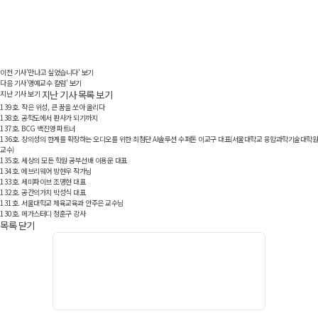
이전 기사
'만나고 싶었습니다' 보기
다음 기사
'명예교수 칼럼' 보기
지난 기사 보기
지난 기사 목록 보기
139호. 작은 위성, 큰 꿈을 쏘아 올리다
138호. 공학도에서 판사가 되기까지
137호. BCG 백진영 파트너
136호. 창의성의 한계를 확장하는 오디오를 위한 최첨단 AI솔루션 수퍼톤 이교구 대표(서울대학교 융합과학기술대학원
교수)
135호. 세상의 모든 학원 공부선배 이용운 대표
134호. 에브리웨어 방현우 작가님
133호. 세미파이브 조명현 대표
132호. 공간의가치 박성식 대표
131호. 서울대학교 체육교육과 안주은 교수님
130호. 메가스터디 정훈구 강사
목록 닫기