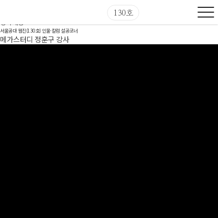
인물·칼럼
설공코너
130호
정지
재생
서울공대 웹진(130호)
인물·칼럼
설공코너
메가스터디 정훈구 강사