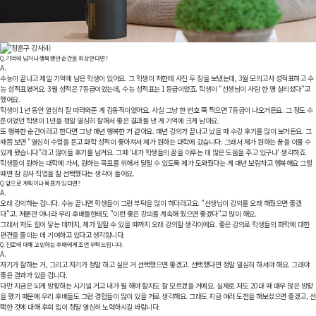
Q.
기억에 남거나 행복했던 순간을 회상한다면?
A.
수능이 끝나고 제일 기억에 남은 학생이 있어요. 그 학생이 저한테 사진 두 장을 보냈는데, 3월 모의고사 성적표하고 수
능 성적표였어요. 3월 성적은 7등급이었는데, 수능 성적표는 1등급이었죠. 학생이 "선생님이 사람 한 명 살리셨다"고
했어요.
학생이 1년 동안 열심히 잘 따라와준 게 감동적이었어요. 사실 그냥 한 번호 쭉 찍으면 7등급이 나오거든요. 그 정도 수
준이었던 학생이 1년을 정말 열심히 잘해서 좋은 결과를 낸 게 기억에 크게 남아요.
또 행복한 순간이라고 한다면 그냥 매년 행복한 거 같아요. 매년 강의가 끝나고 났을 때 수강 후기를 많이 보거든요. 그
때쯤 보면 "열심히 수업을 듣고 화학 성적이 좋아져서 제가 원하는 대학에 갔습니다. 그래서 제가 원하는 꿈을 이룰 수
있게 됐습니다"라고 많이들 후기를 남겨요. 그때 '내가 학생들의 꿈을 이루는 데 많은 도움을 주고 있구나' 생각하죠.
학생들이 원하는 대학에 가서, 원하는 목표를 위해서 달릴 수 있도록 제가 도와줬다는 게 매년 보람차고 행복해요 그럴
때면 참 강사 직업을 잘 선택했다는 생각이 들어요.
Q.
앞으로 계획이나 목표가 있다면?
A.
오래 강의하는 겁니다. 수능 끝나면 학생들이 그런 부탁을 많이 하더라고요. "선생님이 강의를 오래 해줬으면 좋겠
다"고. 저뿐만 아니라 우리 후배들한테도 "이런 좋은 강의를 계속해 줬으면 좋겠다"고 많이 해요.
그래서 저도 힘이 닿는 데까지, 제가 말할 수 있을 때까지 오래 강의할 생각이에요. 좋은 강의로 학생들의 화학에 대한
편견을 줄이는 데 기여하고 있다고 생각합니다.
Q.
진로에 대해 고민하는 후배에게 조언 부탁드립니다.
A.
자기가 잘하는 거, 그리고 자기가 정말 하고 싶은 거 선택했으면 좋겠고. 선택했다면 정말 열심히 하셔야 해요. 그래야
좋은 결과가 있을 겁니다.
다만 지금은 되게 방황하는 시기일 거고 내가 뭘 해야 할지도 잘 모르겠을 거예요. 실제로 저도 20대 때 매우 많은 방황
을 했기 때문에 우리 후배들도 그런 경험들이 많이 있을 거로 생각해요. 그래도 지금 여러 도전을 해보셨으면 좋겠고, 선
택한 것에 대해 후회 없이 정말 열심히 노력하시길 바랍니다.