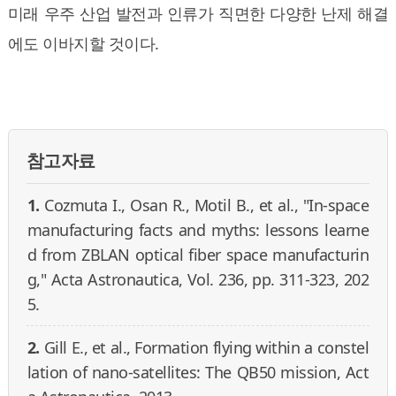
미래 우주 산업 발전과 인류가 직면한 다양한 난제 해결
에도 이바지할 것이다.
참고자료
1.
Cozmuta I., Osan R., Motil B., et al., "In-space
manufacturing facts and myths: lessons learne
d from ZBLAN optical fiber space manufacturin
g," Acta Astronautica, Vol. 236, pp. 311-323, 202
5.
2.
Gill E., et al., Formation flying within a constel
lation of nano-satellites: The QB50 mission, Act