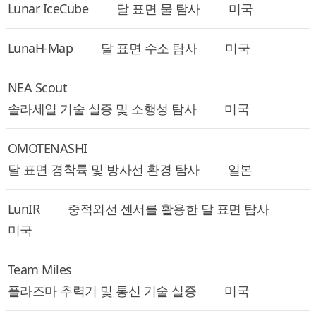
Lunar IceCube
달 표면 물 탐사
미국
LunaH-Map
달 표면 수소 탐사
미국
NEA Scout
솔라세일 기술 실증 및 소행성 탐사
미국
OMOTENASHI
달 표면 경착륙 및 방사선 환경 탐사
일본
LunIR
중적외선 센서를 활용한 달 표면 탐사
미국
Team Miles
플라즈마 추력기 및 통신 기술 실증
미국