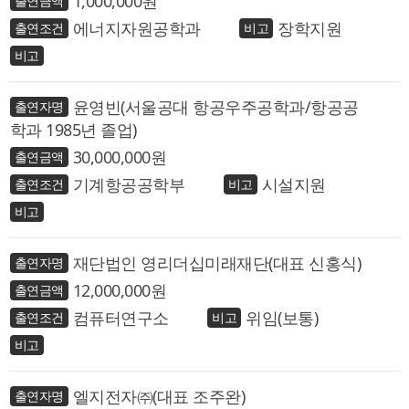
1,000,000
에너지자원공학과
장학지원
윤영빈(서울공대 항공우주공학과/항공공
학과 1985년 졸업)
30,000,000
기계항공공학부
시설지원
재단법인 영리더십미래재단(대표 신홍식)
12,000,000
컴퓨터연구소
위임(보통)
엘지전자㈜(대표 조주완)