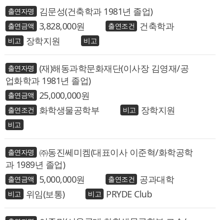
김문성(건축학과 1981년 졸업)
3,828,000
건축학과
장학지원
(재)해동과학문화재단(이사장 김영재/공
업화학과 1981년 졸업)
25,000,000
화학생물공학부
장학지원
㈜동진쎄미켐(대표이사 이준혁/화학공학
과 1989년 졸업)
5,000,000
공과대학
위임(보통)
PRYDE Club