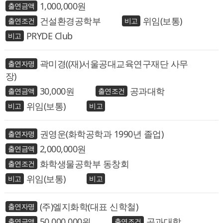
1,000,000
건설환경공학부
위임(보통)
PRYDE Club
곽미경((재)서울공대교육연구재단 사무
장)
30,000
공과대학
위임(보통)
권영운(화학공학과 1990년 졸업)
2,000,000
화학생물공학부 동창회
위임(보통)
(주)엘지화학(대표 신학철)
50,000,000
공과대학