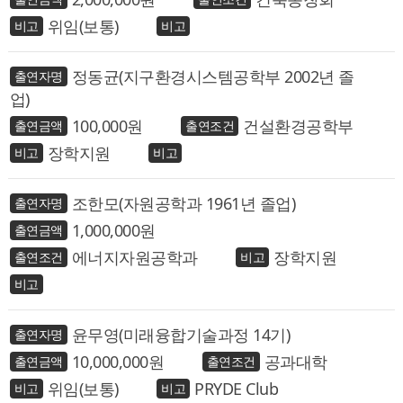
위임(보통)
정동균(지구환경시스템공학부 2002년 졸
업)
100,000
건설환경공학부
장학지원
조한모(자원공학과 1961년 졸업)
1,000,000
에너지자원공학과
장학지원
윤무영(미래융합기술과정 14기)
10,000,000
공과대학
위임(보통)
PRYDE Club