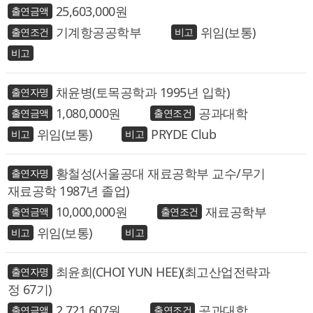
25,603,000
기계항공공학부
위임(보통)
채윤병(토목공학과 1995년 입학)
1,080,000
공과대학
위임(보통)
PRYDE Club
황철성(서울공대 재료공학부 교수/무기
재료공학 1987년 졸업)
10,000,000
재료공학부
위임(보통)
최윤희(CHOI YUN HEE)(최고산업전략과
정 67기)
2,721,607
공과대학