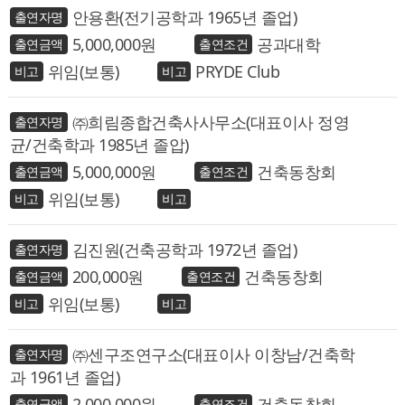
안용환(전기공학과 1965년 졸업)
5,000,000
공과대학
위임(보통)
PRYDE Club
㈜희림종합건축사사무소(대표이사 정영
균/건축학과 1985년 졸압)
5,000,000
건축동창회
위임(보통)
김진원(건축공학과 1972년 졸업)
200,000
건축동창회
위임(보통)
㈜센구조연구소(대표이사 이창남/건축학
과 1961년 졸업)
2,000,000
건축동창회