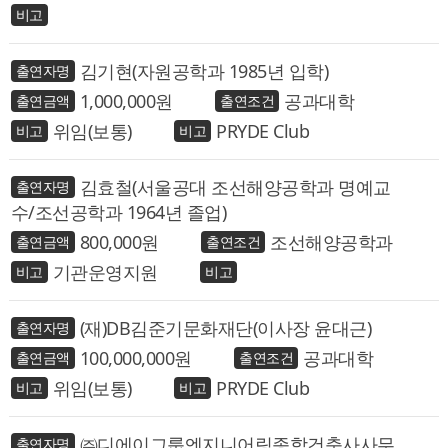
김기현(자원공학과 1985년 입학)
1,000,000
공과대학
위임(보통)
PRYDE Club
김효철(서울공대 조선해양공학과 명예교
수/조선공학과 1964년 졸업)
800,000
조선해양공학과
기관운영지원
(재)DB김준기문화재단(이사장 윤대근)
100,000,000
공과대학
위임(보통)
PRYDE Club
㈜디에이그룹엔지니어링종합건축사사무