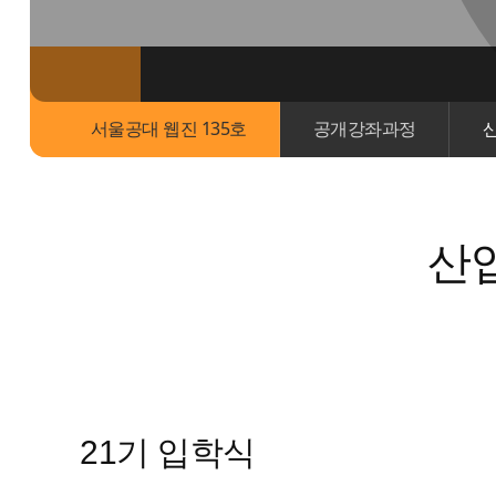
서울공대 웹진 135호
공개강좌과정
산
산
21기 입학식