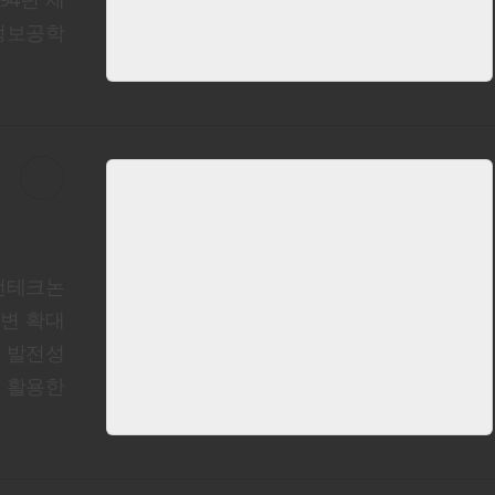
·정보공학
먼테크논
저변 확대
, 발전성
을 활용한