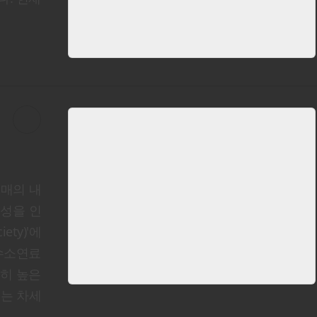
매의 내
월성을 인
ety)'에
 수소연료
 특히 높은
있는 차세