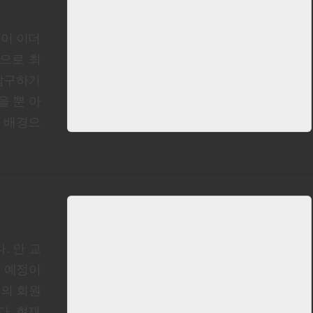
이 이더
단독으로 최
 탐구하기
을 뿐 아
승 배경으
. 안 교
갈 예정이
명의 회원
한다. 현재