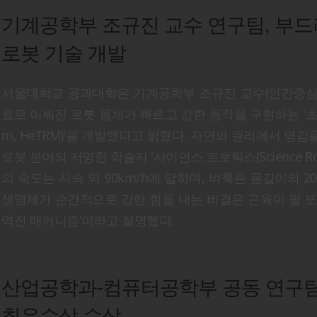
기계공학부 조규진 교수 연구팀, 부드
로봇 기술 개발
서울대학교 공과대학은 기계공학부 조규진 교수(인간중심
료로 이뤄진 로봇 몸체가 빠르고 강한 동작을 구현하는 '초탄성 토크 
m, HeTRM)'을 개발했다고 밝혔다. 자연의 원리에서 영감
로봇 분야의 저명한 학술지 '사이언스 로보틱스(Science R
의 속도는 시속 약 90km/h에 달하며, 벼룩은 몸길이의 
생명체가 순간적으로 강한 힘을 내는 비결은 근육이 팔 
역전 매커니즘'이라고 설명했다.
산업공학과-컴퓨터공학부 공동 연구팀,
최우수상 수상