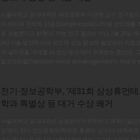
서울대학교 공과대학은 재료공학부 이관형 교수 연구팀이 
서 웨이퍼 면적의 단결정(single-crystal) 2차원 반도체
로 개발했다고 밝혔다. 이번 연구 결과는 지난 2월 20일 세계
(AI) 기술 발전에 따라 반도체 성능 향상의 필요성이 커졌
의 실리콘을 대체할 새 반도체 소재가 주목받는 중인데, 그
칼코겐화물(Transition metal dichalcogenide)'이 
전기·정보공학부, '제31회 삼성휴먼
학과 특별상 등 대거 수상 쾌거
서울대학교 공과대학은 삼성전자가 주최하고 과학기술정보
상'에서 전기·정보공학부(학부장 홍용택 교수)가 대학부문
크논문대상은 국내외 대학·대학원생과 고교생 가운데 21세