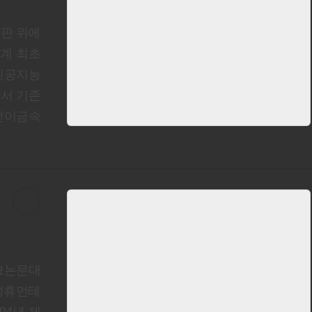
기판 위에
세계 최초
 인공지능
라서 기존
'전이금속
크논문대
삼성휴먼테
94년 제