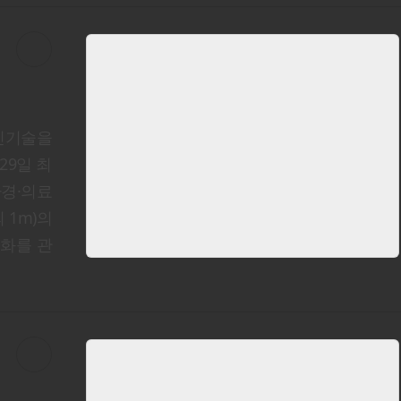
신기술을
29일 최
환경·의료
 1m)의
변화를 관