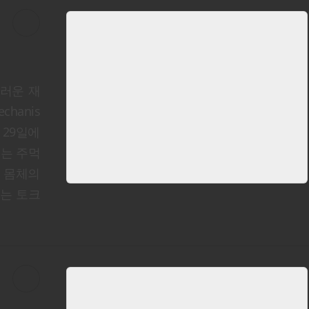
러운 재
chanis
 29일에
리는 주먹
운 몸체의
있는 토크