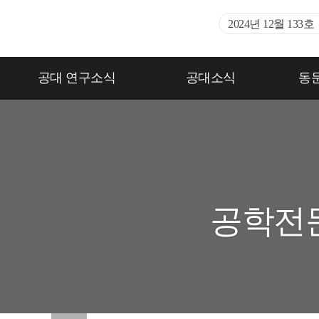
2024년 12월
133호
137호
136
135호
134
공대 연구소식
공대소식
동
133호
132
131호
지난호 
공학전문