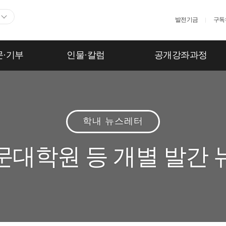
발전기금
구독
호
호
문·기부
인물·칼럼
공개강좌과정
호
보기
학내 뉴스레터
대학원 등 개별 발간