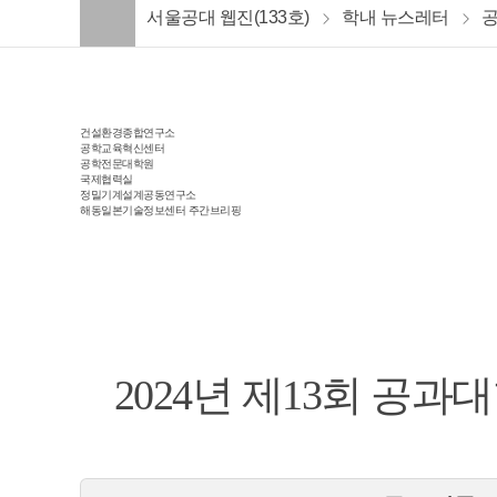
서울공대 웹진(133호)
학내 뉴스레터
공
건설환경종합연구소
공학교육혁신센터
공학전문대학원
국제협력실
정밀기계설계공동연구소
해동일본기술정보센터 주간브리핑
2024년 제13회 공