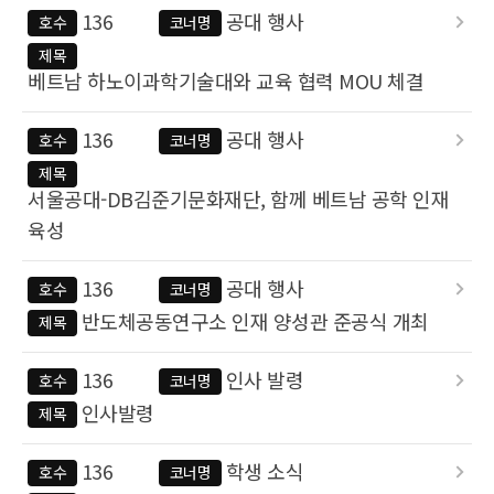
136
공대 행사
호수
코너명
제목
베트남 하노이과학기술대와 교육 협력 MOU 체결
136
공대 행사
호수
코너명
제목
서울공대-DB김준기문화재단, 함께 베트남 공학 인재
육성
136
공대 행사
호수
코너명
반도체공동연구소 인재 양성관 준공식 개최
제목
136
인사 발령
호수
코너명
인사발령
제목
136
학생 소식
호수
코너명