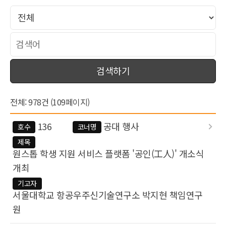
검색하기
전체: 978건 (109페이지)
136
공대 행사
호수
코너명
제목
원스톱 학생 지원 서비스 플랫폼 '공인(工人)' 개소식
개최
기고자
서울대학교 항공우주신기술연구소 박지현 책임연구
원