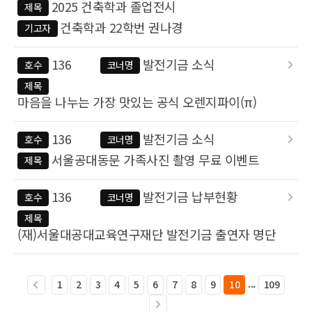
2025 건축학과 졸업전시
제목
건축학과 22학번 권나경
기고자
136
발전기금 소식
호수
코너명
제목
마음을 나누는 가장 맛있는 공식 오렌지파이(π)
136
발전기금 소식
호수
코너명
서울공대동문 가족사진 촬영 무료 이벤트
제목
136
발전기금 납부현황
호수
코너명
제목
(재)서울대공대교육연구재단 발전기금 출연자 명단
...
1
2
3
4
5
6
7
8
9
10
109